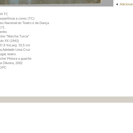
Adicionar
04 TC
sparência a cores (TC)
u Nacional do Teatro e da Dança
171
enho
rino "Marcha Turca"
lo XX (1942)
 47,8 XxLarg. 33,5 cm
a Adelaide Lima Cruz
ugal; teatro.
he/ Pintura a guache
a Oliveira, 2002
GPC