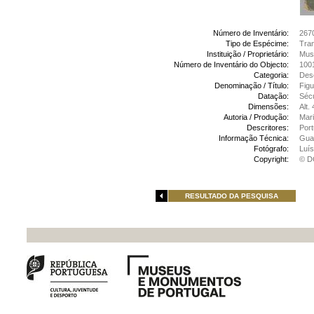
Número de Inventário:
267
Tipo de Espécime:
Tran
Instituição / Proprietário:
Muse
Número de Inventário do Objecto:
100
Categoria:
Des
Denominação / Título:
Figu
Datação:
Sécu
Dimensões:
Alt.
Autoria / Produção:
Mari
Descritores:
Port
Informação Técnica:
Guac
Fotógrafo:
Luís
Copyright:
© D
RESULTADO DA PESQUISA