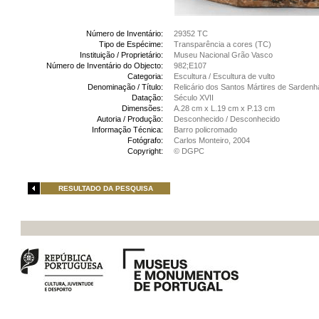
Número de Inventário:
29352 TC
Tipo de Espécime:
Transparência a cores (TC)
Instituição / Proprietário:
Museu Nacional Grão Vasco
Número de Inventário do Objecto:
982;E107
Categoria:
Escultura / Escultura de vulto
Denominação / Título:
Relicário dos Santos Mártires de Sardenh
Datação:
Século XVII
Dimensões:
A.28 cm x L.19 cm x P.13 cm
Autoria / Produção:
Desconhecido / Desconhecido
Informação Técnica:
Barro policromado
Fotógrafo:
Carlos Monteiro, 2004
Copyright:
© DGPC
RESULTADO DA PESQUISA