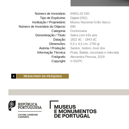
Número de Inventário:
64001.02 DIG
Tipo de Espécime:
Digital (DIG)
Instituição / Proprietário:
Museu Nacional Grão Vasco
Número de Inventário do Objecto:
690
Categoria:
Ourivesaria
Denominação / Título:
Salva com três pés
Datação:
1822 dC - 1843 dC
Dimensões:
5,5 x 4,5 cm. 1750 gr
Autoria / Produção:
Santos, Isidoro José dos
Informação Técnica:
Prata. Batida, recortada e relevada
Fotógrafo:
Alexandra Pessoa, 2019
Copyright:
© DGPC
RESULTADO DA PESQUISA