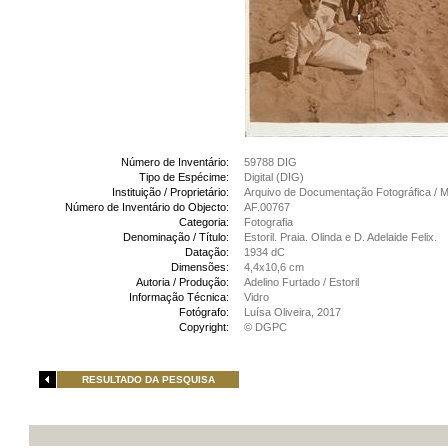
Número de Inventário:
59788 DIG
Tipo de Espécime:
Digital (DIG)
Instituição / Proprietário:
Arquivo de Documentação Fotográfica /
Número de Inventário do Objecto:
AF.00767
Categoria:
Fotografia
Denominação / Título:
Estoril. Praia. Olinda e D. Adelaide Felix.
Datação:
1934 dC
Dimensões:
4,4x10,6 cm
Autoria / Produção:
Adelino Furtado / Estoril
Informação Técnica:
Vidro
Fotógrafo:
Luísa Oliveira, 2017
Copyright:
© DGPC
RESULTADO DA PESQUISA