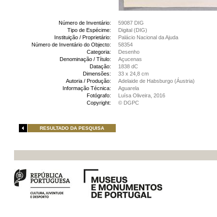
Número de Inventário:
59087 DIG
Tipo de Espécime:
Digital (DIG)
Instituição / Proprietário:
Palácio Nacional da Ajuda
Número de Inventário do Objecto:
58354
Categoria:
Desenho
Denominação / Título:
Açucenas
Datação:
1838 dC
Dimensões:
33 x 24,8 cm
Autoria / Produção:
Adelaide de Habsburgo (Áustria)
Informação Técnica:
Aguarela
Fotógrafo:
Luísa Oliveira, 2016
Copyright:
© DGPC
RESULTADO DA PESQUISA