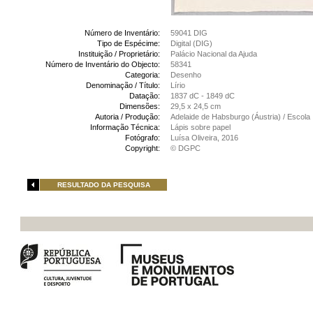
Número de Inventário:
59041 DIG
Tipo de Espécime:
Digital (DIG)
Instituição / Proprietário:
Palácio Nacional da Ajuda
Número de Inventário do Objecto:
58341
Categoria:
Desenho
Denominação / Título:
Lírio
Datação:
1837 dC - 1849 dC
Dimensões:
29,5 x 24,5 cm
Autoria / Produção:
Adelaide de Habsburgo (Áustria) / Escola I
Informação Técnica:
Lápis sobre papel
Fotógrafo:
Luísa Oliveira, 2016
Copyright:
© DGPC
RESULTADO DA PESQUISA