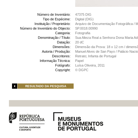
Número de Inventário:
47375 DIG
Tipo de Espécime:
Digital (DIG)
Instituição / Proprietário:
Arquivo de Documentação Fotográfica /
Número de Inventário do Objecto:
SP.0018.00990
Categoria:
Fotografia
Denominação / Título:
Sua Alteza Real a Senhora Dona Maria Ade
Datação:
20 dC
Dimensões:
Dimensão da Prova: 18 x 12 cm / dimens
Autoria / Produção:
Manuel Alves de San Payo / Palácio Nacio
Descritores:
Retrato; Infanta de Portugal
Informação Técnica:
Papel
Fotógrafo:
Luísa Oliveira, 2011
Copyright:
© DGPC
RESULTADO DA PESQUISA