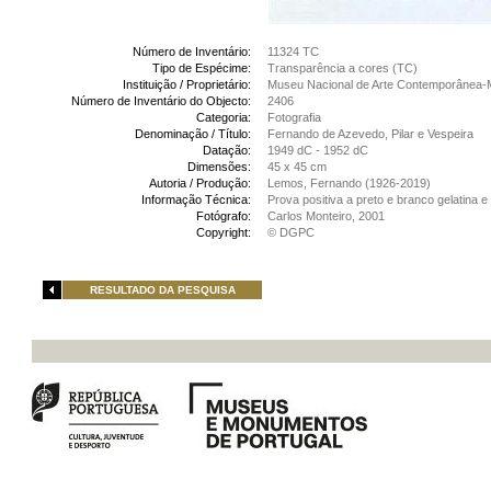
Número de Inventário:
11324 TC
Tipo de Espécime:
Transparência a cores (TC)
Instituição / Proprietário:
Museu Nacional de Arte Contemporânea-
Número de Inventário do Objecto:
2406
Categoria:
Fotografia
Denominação / Título:
Fernando de Azevedo, Pilar e Vespeira
Datação:
1949 dC - 1952 dC
Dimensões:
45 x 45 cm
Autoria / Produção:
Lemos, Fernando (1926-2019)
Informação Técnica:
Prova positiva a preto e branco gelatina 
Fotógrafo:
Carlos Monteiro, 2001
Copyright:
© DGPC
RESULTADO DA PESQUISA