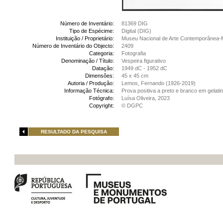
Número de Inventário:
81369 DIG
Tipo de Espécime:
Digital (DIG)
Instituição / Proprietário:
Museu Nacional de Arte Contemporânea-
Número de Inventário do Objecto:
2409
Categoria:
Fotografia
Denominação / Título:
Vespeira figurativo
Datação:
1949 dC - 1952 dC
Dimensões:
45 x 45 cm
Autoria / Produção:
Lemos, Fernando (1926-2019)
Informação Técnica:
Prova positiva a preto e branco em gelati
Fotógrafo:
Luísa Oliveira, 2023
Copyright:
© DGPC
RESULTADO DA PESQUISA