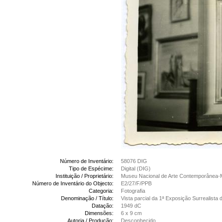
Número de Inventário:
58076 DIG
Tipo de Espécime:
Digital (DIG)
Instituição / Proprietário:
Museu Nacional de Arte Contemporânea-
Número de Inventário do Objecto:
E2/27/F/PPB
Categoria:
Fotografia
Denominação / Título:
Vista parcial da 1ª Exposição Surrealista
Datação:
1949 dC
Dimensões:
6 x 9 cm
Autoria / Produção:
Desconhecido