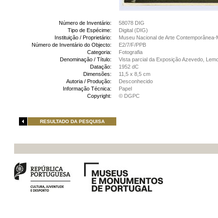
Número de Inventário:
58078 DIG
Tipo de Espécime:
Digital (DIG)
Instituição / Proprietário:
Museu Nacional de Arte Contemporânea-
Número de Inventário do Objecto:
E2/7/F/PPB
Categoria:
Fotografia
Denominação / Título:
Vista parcial da Exposição Azevedo, Lemo
Datação:
1952 dC
Dimensões:
11,5 x 8,5 cm
Autoria / Produção:
Desconhecido
Informação Técnica:
Papel
Copyright:
© DGPC
RESULTADO DA PESQUISA