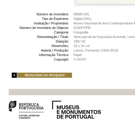
Número de Inventário:
58086 DIG
Tipo de Espécime:
Digital (DIG)
Instituição / Proprietário:
Museu Nacional de Arte Contemporânea-
Número de Inventário do Objecto:
E2/6/F/PPB
Categoria:
Fotografia
Denominação / Título:
Vista parcial da Exposição Azevedo, Lemo
Datação:
1952 dC
Dimensões:
18 x 24 cm
Autoria / Produção:
Lemos, Fernando (1926-2019)
Informação Técnica:
Papel
Copyright:
© DGPC
RESULTADO DA PESQUISA