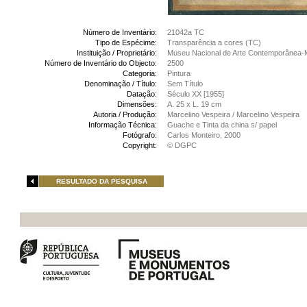
Número de Inventário:
21042a TC
Tipo de Espécime:
Transparência a cores (TC)
Instituição / Proprietário:
Museu Nacional de Arte Contemporânea-
Número de Inventário do Objecto:
2500
Categoria:
Pintura
Denominação / Título:
Sem Título
Datação:
Século XX [1955]
Dimensões:
A. 25 x L. 19 cm
Autoria / Produção:
Marcelino Vespeira / Marcelino Vespeira
Informação Técnica:
Guache e Tinta da china s/ papel
Fotógrafo:
Carlos Monteiro, 2000
Copyright:
© DGPC
RESULTADO DA PESQUISA