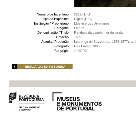
Número de Inventário:
52193 DIG
Tipo de Espécime:
Digital (DIG)
Instituição / Proprietário:
Mosteiro dos Jerónimos
Categoria:
Pintura
Denominação / Título:
Retábulo da capela-mor da igreja
Datação:
16 dC
Autoria / Produção:
Lourenço de Salzedo (at. 1565-1577), atri
Fotógrafo:
Luis Pavão, 2005
Copyright:
© DGPC
RESULTADO DA PESQUISA