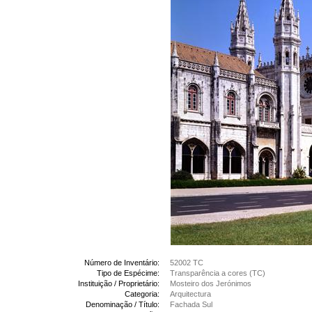
Número de Inventário:
52002 TC
Tipo de Espécime:
Transparência a cores (TC)
Instituição / Proprietário:
Mosteiro dos Jerónimos
Categoria:
Arquitectura
Denominação / Título:
Fachada Sul