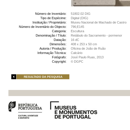
Número de Inventário:
51802.02 DIG
Tipo de Espécime:
Digital (DIG)
Instituição / Proprietário:
Museu Nacional de Machado de Castro
Número de Inventário do Objecto:
796;E145
Categoria:
Escultura
Denominação / Título:
Retábulo do Sacramento - pormenor
Datação:
16 dC
Dimensões:
408 x 253 x 50 cm
Autoria / Produção:
Oficina de João de Ruão
Informação Técnica:
Calcário
Fotógrafo:
José Paulo Ruas, 2013
Copyright:
© DGPC
RESULTADO DA PESQUISA