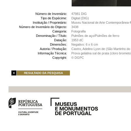
Número de Inventário:
47981 DIG
Tipo de Espécime:
Digital (DIG)
Instituição / Proprietário:
Museu Nacional de Arte Contemporânea-
Número de Inventário do Objecto:
3438
Categoria:
Fotografia
Denominação / Título:
Pulmões de aço/Pulmões de ferro
Datação:
1953 dC
Dimensões:
Negativo: 6 x 6 cm
Autoria / Produção:
Castro, Adelino Lyon de (São Martinho do 
Informação Técnica:
Prova gelatina sal de prata (cloro bromet
Copyright:
© DGPC
RESULTADO DA PESQUISA