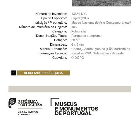
Número de Inventário:
43389 DIG
Tipo de Espécime:
Digital (DIG)
Instituição / Proprietário:
Museu Nacional de Arte Contemporânea-
Número de Inventário do Objecto:
105
Categoria:
Fotografia
Denominação / Título:
Parque de campismo
Datação:
20 dC
Dimensões:
6 x 6 cm
Autoria / Produção:
Castro, Adelino Lyon de (São Martinho do 
Informação Técnica:
Negativo P&B. Gelatina sais de prata
Copyright:
© DGPC
RESULTADO DA PESQUISA