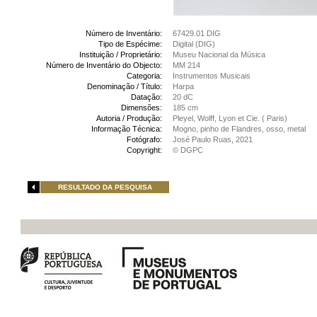
Número de Inventário:
67429.01 DIG
Tipo de Espécime:
Digital (DIG)
Instituição / Proprietário:
Museu Nacional da Música
Número de Inventário do Objecto:
MM 214
Categoria:
Instrumentos Musicais
Denominação / Título:
Harpa
Datação:
20 dC
Dimensões:
185 cm
Autoria / Produção:
Pleyel, Wolff, Lyon et Cie. ( Paris)
Informação Técnica:
Mogno, pinho de Flandres, osso, metal
Fotógrafo:
José Paulo Ruas, 2021
Copyright:
© DGPC
RESULTADO DA PESQUISA