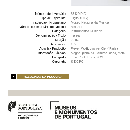
Número de Inventário:
67429 DIG
Tipo de Espécime:
Digital (DIG)
Instituição / Proprietário:
Museu Nacional da Música
Número de Inventário do Objecto:
MM 214
Categoria:
Instrumentos Musicais
Denominação / Título:
Harpa
Datação:
20 dC
Dimensões:
185 cm
Autoria / Produção:
Pleyel, Wolff, Lyon et Cie. ( Paris)
Informação Técnica:
Mogno, pinho de Flandres, osso, metal
Fotógrafo:
José Paulo Ruas, 2021
Copyright:
© DGPC
RESULTADO DA PESQUISA