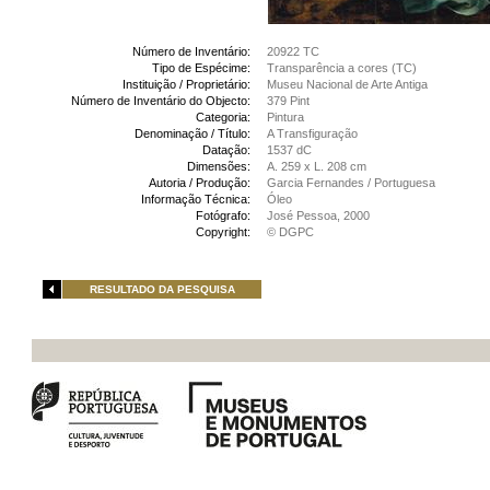
Número de Inventário:
20922 TC
Tipo de Espécime:
Transparência a cores (TC)
Instituição / Proprietário:
Museu Nacional de Arte Antiga
Número de Inventário do Objecto:
379 Pint
Categoria:
Pintura
Denominação / Título:
A Transfiguração
Datação:
1537 dC
Dimensões:
A. 259 x L. 208 cm
Autoria / Produção:
Garcia Fernandes / Portuguesa
Informação Técnica:
Óleo
Fotógrafo:
José Pessoa, 2000
Copyright:
© DGPC
RESULTADO DA PESQUISA