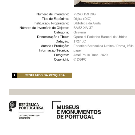
Número de Inventário:
75243.159 DIG
Tipo de Espécime:
Digital (DIG)
Instituição / Proprietário:
Biblioteca da Ajuda
Número de Inventário do Objecto:
BA 52-XIV-37
Categoria:
Gravura
Denominação / Título:
Opere di Federico Barocci da Urbino.
Datação:
1727 dC
Autoria / Produção:
Federico Barocci da Urbino / Roma, Itália
Informação Técnica:
papel
Fotógrafo:
José Paulo Ruas, 2020
Copyright:
© DGPC
RESULTADO DA PESQUISA