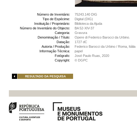
Número de Inventário:
75243.140 DIG
Tipo de Espécime:
Digital (DIG)
Instituição / Proprietário:
Biblioteca da Ajuda
Número de Inventário do Objecto:
BA 52-XIV-37
Categoria:
Gravura
Denominação / Título:
Opere di Federico Barocci da Urbino.
Datação:
1727 dC
Autoria / Produção:
Federico Barocci da Urbino / Roma, Itália
Informação Técnica:
papel
Fotógrafo:
José Paulo Ruas, 2020
Copyright:
© DGPC
RESULTADO DA PESQUISA