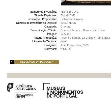
Número de Inventário:
75243.160 DIG
Tipo de Espécime:
Digital (DIG)
Instituição / Proprietário:
Biblioteca da Ajuda
Número de Inventário do Objecto:
BA 52-XIV-37
Categoria:
Gravura
Denominação / Título:
Opere di Federico Barocci da Urbino.
Datação:
1727 dC
Autoria / Produção:
Federico Barocci da Urbino / Roma, Itália
Informação Técnica:
papel
Fotógrafo:
José Paulo Ruas, 2020
Copyright:
© DGPC
RESULTADO DA PESQUISA