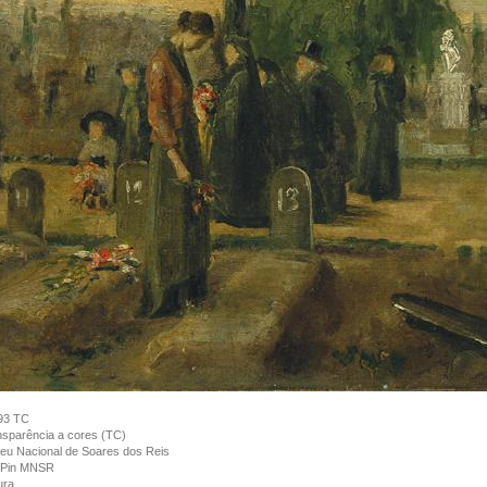
93 TC
sparência a cores (TC)
u Nacional de Soares dos Reis
 Pin MNSR
ura