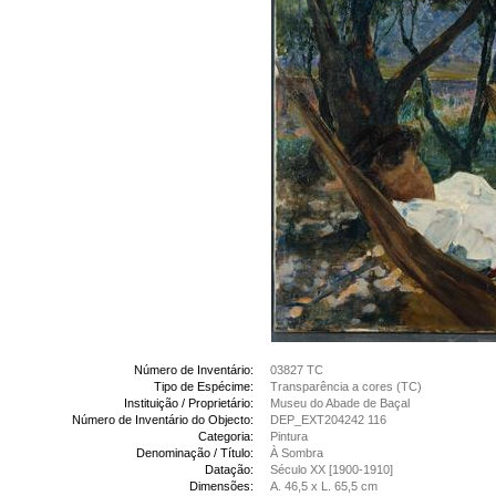
Número de Inventário:
03827 TC
Tipo de Espécime:
Transparência a cores (TC)
Instituição / Proprietário:
Museu do Abade de Baçal
Número de Inventário do Objecto:
DEP_EXT204242 116
Categoria:
Pintura
Denominação / Título:
À Sombra
Datação:
Século XX [1900-1910]
Dimensões:
A. 46,5 x L. 65,5 cm