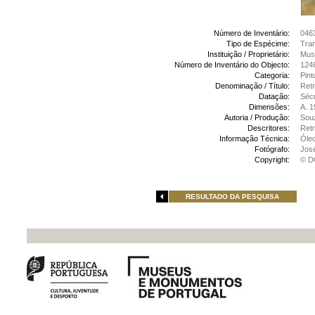
Número de Inventário:
046
Tipo de Espécime:
Tran
Instituição / Proprietário:
Muse
Número de Inventário do Objecto:
124
Categoria:
Pint
Denominação / Título:
Retr
Datação:
Sécu
Dimensões:
A. 1
Autoria / Produção:
Souz
Descritores:
Retr
Informação Técnica:
Óleo
Fotógrafo:
Jos
Copyright:
© D
RESULTADO DA PESQUISA