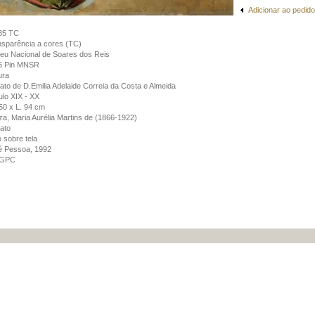
Adicionar ao pedido
35 TC
sparência a cores (TC)
u Nacional de Soares dos Reis
6 Pin MNSR
ura
ato de D.Emilia Adelaide Correia da Costa e Almeida
lo XIX - XX
50 x L. 94 cm
a, Maria Aurélia Martins de (1866-1922)
ato
 sobre tela
é Pessoa, 1992
GPC