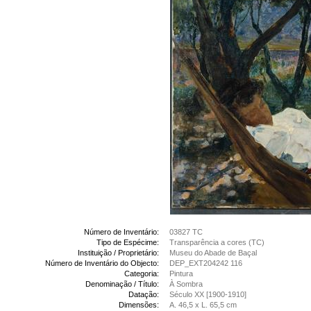
Número de Inventário:
03827 TC
Tipo de Espécime:
Transparência a cores (TC)
Instituição / Proprietário:
Museu do Abade de Baçal
Número de Inventário do Objecto:
DEP_EXT204242 116
Categoria:
Pintura
Denominação / Título:
À Sombra
Datação:
Século XX [1900-1910]
Dimensões:
A. 46,5 x L. 65,5 cm