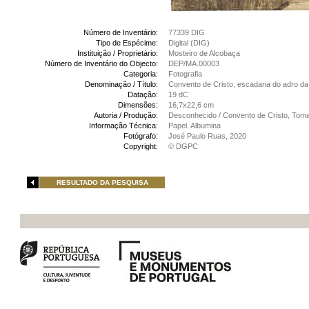
Número de Inventário:
77339 DIG
Tipo de Espécime:
Digital (DIG)
Instituição / Proprietário:
Mosteiro de Alcobaça
Número de Inventário do Objecto:
DEP/MA.00003
Categoria:
Fotografia
Denominação / Título:
Convento de Cristo, escadaria do adro da i
Datação:
19 dC
Dimensões:
16,7x22,6 cm
Autoria / Produção:
Desconhecido / Convento de Cristo, Tom
Informação Técnica:
Papel. Albumina
Fotógrafo:
José Paulo Ruas, 2020
Copyright:
© DGPC
RESULTADO DA PESQUISA