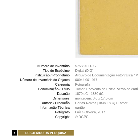
Número de Inventário:
57538.01 DIG
Tipo de Espécime:
Digital (DIG)
Instituição / Proprietário:
Arquivo de Documentação Fotográfica /
Número de Inventário do Objecto:
00044.001.017
Categoria:
Fotografia
Denominação / Título:
Tomar. Convento de Cristo. Verso do cart
Datação:
1870 dC - 1880 dC
Dimensões:
montagem: 8,6 x 17,5 cm
Autoria / Produção:
Carlos Relvas [1838-1894] / Tomar
Informação Técnica:
cartão
Fotógrafo:
Luísa Oliveira, 2017
Copyright:
© DGPC
RESULTADO DA PESQUISA