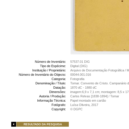
Número de Inventário:
57537.01 DIG
Tipo de Espécime:
Digital (DIG)
Instituição / Proprietário:
Arquivo de Documentação Fotográfica /
Número de Inventário do Objecto:
00044.001.016
Categoria:
Fotografia
Denominação / Título:
Tomar. Convento de Cristo. Campanário d
Datação:
1870 dC - 1880 dC
Dimensões:
imagem:6,9 x 7,1 cm; montagem: 8,5 x 17
Autoria / Produção:
Carlos Relvas [1838-1894] / Tomar
Informação Técnica:
Papel montado em cartão
Fotógrafo:
Luísa Oliveira, 2017
Copyright:
© DGPC
RESULTADO DA PESQUISA