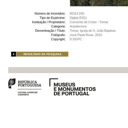
Número de Inventário:
60114 DIG
Tipo de Espécime:
Digital (DIG)
Instituição / Proprietário:
Convento de Cristo - Tomar
Categoria:
Arquitectura
Denominação / Título:
Tomar. Igreja de S. João Baptista
Fotógrafo:
José Paulo Ruas, 2016
Copyright:
© DGPC
RESULTADO DA PESQUISA