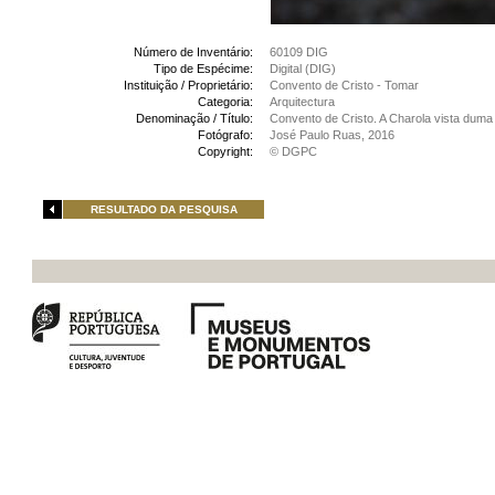
Número de Inventário:
60109 DIG
Tipo de Espécime:
Digital (DIG)
Instituição / Proprietário:
Convento de Cristo - Tomar
Categoria:
Arquitectura
Denominação / Título:
Convento de Cristo. A Charola vista dum
Fotógrafo:
José Paulo Ruas, 2016
Copyright:
© DGPC
RESULTADO DA PESQUISA