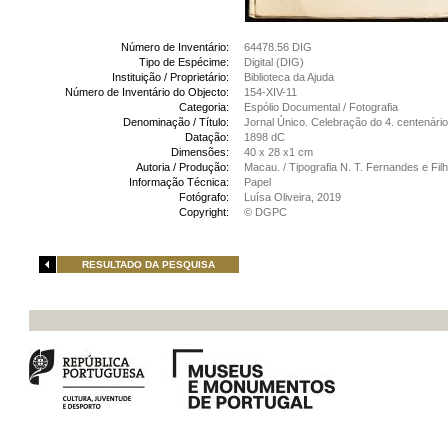
Número de Inventário:
64478.56 DIG
Tipo de Espécime:
Digital (DIG)
Instituição / Proprietário:
Biblioteca da Ajuda
Número de Inventário do Objecto:
154-XIV-11
Categoria:
Espólio Documental / Fotografia
Denominação / Título:
Jornal Único. Celebração do 4. centenár
Datação:
1898 dC
Dimensões:
40 x 28 x1 cm
Autoria / Produção:
Macau. / Tipografia N. T. Fernandes e Fi
Informação Técnica:
Papel
Fotógrafo:
Luísa Oliveira, 2019
Copyright:
© DGPC
RESULTADO DA PESQUISA