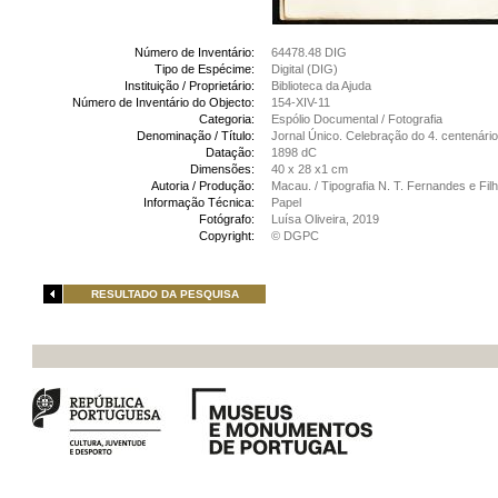
Número de Inventário:
64478.48 DIG
Tipo de Espécime:
Digital (DIG)
Instituição / Proprietário:
Biblioteca da Ajuda
Número de Inventário do Objecto:
154-XIV-11
Categoria:
Espólio Documental / Fotografia
Denominação / Título:
Jornal Único. Celebração do 4. centenár
Datação:
1898 dC
Dimensões:
40 x 28 x1 cm
Autoria / Produção:
Macau. / Tipografia N. T. Fernandes e Fi
Informação Técnica:
Papel
Fotógrafo:
Luísa Oliveira, 2019
Copyright:
© DGPC
RESULTADO DA PESQUISA