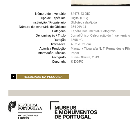
Número de Inventário:
64478.43 DIG
Tipo de Espécime:
Digital (DIG)
Instituição / Proprietário:
Biblioteca da Ajuda
Número de Inventário do Objecto:
154-XIV-11
Categoria:
Espólio Documental / Fotografia
Denominação / Título:
Jornal Único. Celebração do 4. centenár
Datação:
1898 dC
Dimensões:
40 x 28 x1 cm
Autoria / Produção:
Macau. / Tipografia N. T. Fernandes e Fi
Informação Técnica:
Papel
Fotógrafo:
Luísa Oliveira, 2019
Copyright:
© DGPC
RESULTADO DA PESQUISA