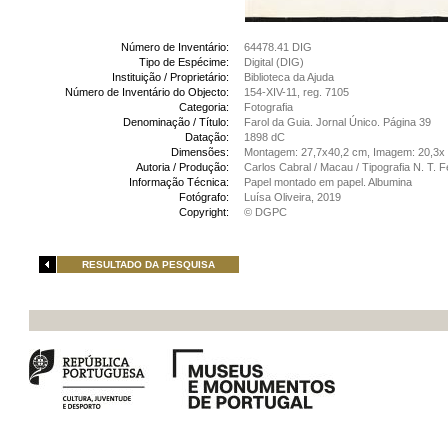
Número de Inventário:
64478.41 DIG
Tipo de Espécime:
Digital (DIG)
Instituição / Proprietário:
Biblioteca da Ajuda
Número de Inventário do Objecto:
154-XIV-11, reg. 7105
Categoria:
Fotografia
Denominação / Título:
Farol da Guia. Jornal Único. Página 39
Datação:
1898 dC
Dimensões:
Montagem: 27,7x40,2 cm, Imagem: 20,3x
Autoria / Produção:
Carlos Cabral / Macau / Tipografia N. T. 
Informação Técnica:
Papel montado em papel. Albumina
Fotógrafo:
Luísa Oliveira, 2019
Copyright:
© DGPC
RESULTADO DA PESQUISA