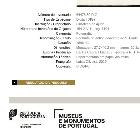
Número de Inventário:
64478.39 DIG
Tipo de Espécime:
Digital (DIG)
Instituição / Proprietário:
Biblioteca da Ajuda
Número de Inventário do Objecto:
154-XIV-11, reg. 7104
Categoria:
Fotografia
Denominação / Título:
Fachada do antigo convento de S. Paulo. 
Datação:
1898 dC
Dimensões:
Montagem: 27,7x40,2 cm, Imagem: 20,3x
Autoria / Produção:
Carlos Cabral / Macau / Tipografia N. T. 
Informação Técnica:
Papel montado em papel. Albumina
Fotógrafo:
Luísa Oliveira, 2019
Copyright:
© DGPC
RESULTADO DA PESQUISA