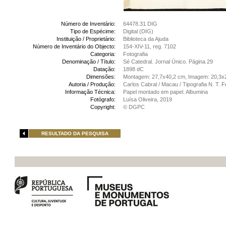
Número de Inventário:
64478.31 DIG
Tipo de Espécime:
Digital (DIG)
Instituição / Proprietário:
Biblioteca da Ajuda
Número de Inventário do Objecto:
154-XIV-11, reg. 7102
Categoria:
Fotografia
Denominação / Título:
Sé Catedral. Jornal Único. Página 29
Datação:
1898 dC
Dimensões:
Montagem: 27,7x40,2 cm, Imagem: 20,3x
Autoria / Produção:
Carlos Cabral / Macau / Tipografia N. T. 
Informação Técnica:
Papel montado em papel. Albumina
Fotógrafo:
Luísa Oliveira, 2019
Copyright:
© DGPC
RESULTADO DA PESQUISA