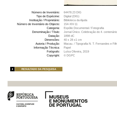
Número de Inventário:
64478.23 DIG
Tipo de Espécime:
Digital (DIG)
Instituição / Proprietário:
Biblioteca da Ajuda
Número de Inventário do Objecto:
154-XIV-11
Categoria:
Espólio Documental / Fotografia
Denominação / Título:
Jornal Único. Celebração do 4. centenár
Datação:
1898 dC
Dimensões:
40 x 28 x1 cm
Autoria / Produção:
Macau. / Tipografia N. T. Fernandes e Fi
Informação Técnica:
Papel
Fotógrafo:
Luísa Oliveira, 2019
Copyright:
© DGPC
RESULTADO DA PESQUISA