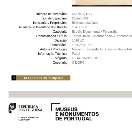
Número de Inventário:
64478.29 DIG
Tipo de Espécime:
Digital (DIG)
Instituição / Proprietário:
Biblioteca da Ajuda
Número de Inventário do Objecto:
154-XIV-11
Categoria:
Espólio Documental / Fotografia
Denominação / Título:
Jornal Único. Celebração do 4. centenár
Datação:
1898 dC
Dimensões:
40 x 28 x1 cm
Autoria / Produção:
Macau. / Tipografia N. T. Fernandes e Fi
Informação Técnica:
Papel
Fotógrafo:
Luísa Oliveira, 2019
Copyright:
© DGPC
RESULTADO DA PESQUISA