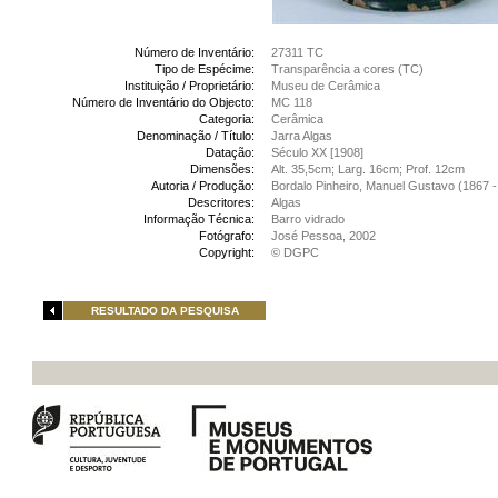
Número de Inventário:
27311 TC
Tipo de Espécime:
Transparência a cores (TC)
Instituição / Proprietário:
Museu de Cerâmica
Número de Inventário do Objecto:
MC 118
Categoria:
Cerâmica
Denominação / Título:
Jarra Algas
Datação:
Século XX [1908]
Dimensões:
Alt. 35,5cm; Larg. 16cm; Prof. 12cm
Autoria / Produção:
Bordalo Pinheiro, Manuel Gustavo (1867 -
Descritores:
Algas
Informação Técnica:
Barro vidrado
Fotógrafo:
José Pessoa, 2002
Copyright:
© DGPC
RESULTADO DA PESQUISA